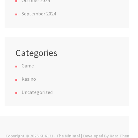
October 2024
September 2024
Categories
Game
Kasino
Uncategorized
Copyright © 2026
KU6131
· The Minimal | Developed By
Rara Theme