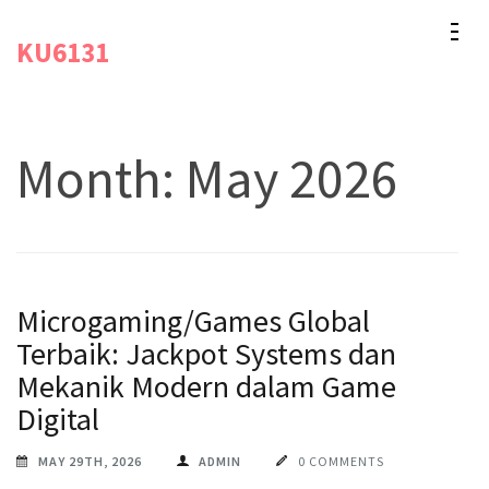
Skip
KU6131
to
content
(Press
Enter)
Month:
May 2026
Microgaming/Games Global
Terbaik: Jackpot Systems dan
Mekanik Modern dalam Game
Digital
MAY 29TH, 2026
ADMIN
0 COMMENTS