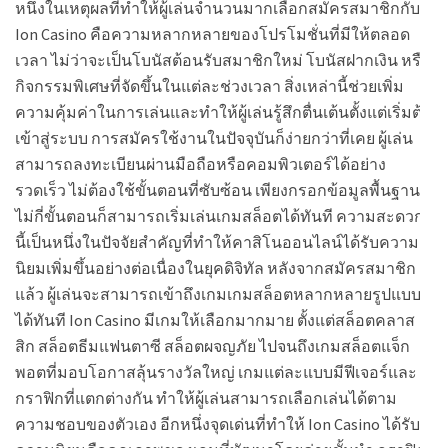
หนึ่งในเหตุผลที่ทำให้ผู้เล่นจำนวนมากเลือกสมัครสมาชิกกับ
Ion Casino คือความหลากหลายของโปรโมชั่นที่มีให้ตลอด
เวลา ไม่ว่าจะเป็นโบนัสต้อนรับสมาชิกใหม่ โบนัสฝากเงิน หรือ
กิจกรรมพิเศษที่จัดขึ้นในแต่ละช่วงเวลา สิ่งเหล่านี้ช่วยเพิ่ม
ความคุ้มค่าในการเล่นและทำให้ผู้เล่นรู้สึกตื่นเต้นตั้งแต่เริ่มต้น
เข้าสู่ระบบ การสมัครใช้งานในปัจจุบันก็ง่ายกว่าที่เคย ผู้เล่น
สามารถลงทะเบียนผ่านมือถือหรือคอมพิวเตอร์ได้อย่าง
รวดเร็ว ไม่ต้องใช้ขั้นตอนที่ซับซ้อน เพียงกรอกข้อมูลพื้นฐาน
ไม่กี่ขั้นตอนก็สามารถเริ่มเล่นเกมสล็อตได้ทันที ความสะดวก
นี้เป็นหนึ่งในปัจจัยสำคัญที่ทำให้คาสิโนออนไลน์ได้รับความ
นิยมเพิ่มขึ้นอย่างต่อเนื่องในยุคดิจิทัล หลังจากสมัครสมาชิก
แล้ว ผู้เล่นจะสามารถเข้าถึงเกมเกมสล็อตหลากหลายรูปแบบ
ได้ทันที Ion Casino มีเกมให้เลือกมากมาย ตั้งแต่สล็อตคลาส
สิก สล็อตธีมแฟนตาซี สล็อตผจญภัย ไปจนถึงเกมสล็อตแจ็ก
พอตที่มอบโอกาสลุ้นรางวัลใหญ่ เกมแต่ละแบบมีฟีเจอร์และ
กราฟิกที่แตกต่างกัน ทำให้ผู้เล่นสามารถเลือกเล่นได้ตาม
ความชอบของตัวเอง อีกหนึ่งจุดเด่นที่ทำให้ Ion Casino ได้รับ