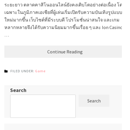
ระยะยาว ตลาดคาสิโนออนไลน์ยังคงเติบโตอย่างต่อเนื่อง โดย
เฉพาะในภูมิภาคเอเชียที่ผู้เล่นเริ่มเปิดรับความบันเทิงรูปแบบ
ใหม่มากขึ้น เว็บไซต์ที่มีระบบดี โปรโมชั่นน่าสนใจ และเกม
หลากหลายจึงได้รับความนิยมมากขึ้นเรื่อย ๆ และ Ion Casino
…
Continue Reading
FILED UNDER:
Game
Search
Search