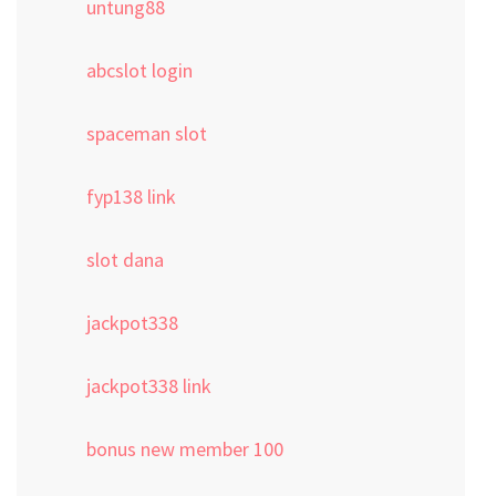
untung88
abcslot login
spaceman slot
fyp138 link
slot dana
jackpot338
jackpot338 link
bonus new member 100