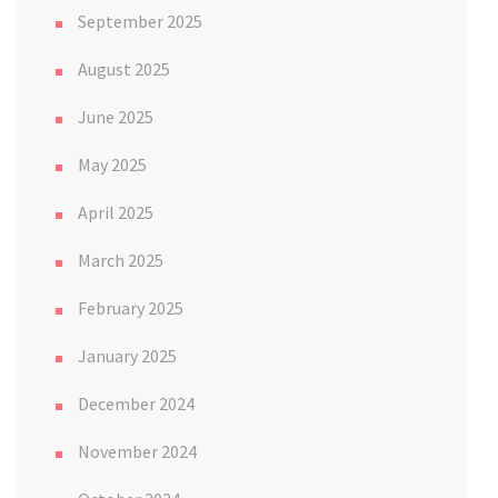
September 2025
August 2025
June 2025
May 2025
April 2025
March 2025
February 2025
January 2025
December 2024
November 2024